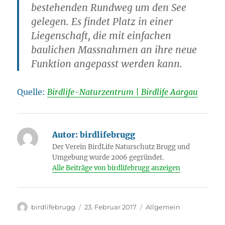
bestehenden Rundweg um den See
gelegen. Es findet Platz in einer
Liegenschaft, die mit einfachen
baulichen Massnahmen an ihre neue
Funktion angepasst werden kann.
Quelle:
Birdlife-Naturzentrum | Birdlife Aargau
Autor:
birdlifebrugg
Der Verein BirdLife Naturschutz Brugg und
Umgebung wurde 2006 gegründet.
Alle Beiträge von birdlifebrugg anzeigen
Autor
Veröffentlicht
Kategorien
birdlifebrugg
23. Februar 2017
Allgemein
am