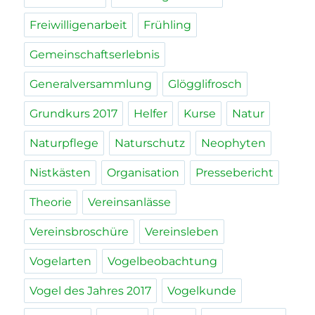
Freiwilligenarbeit
Frühling
Gemeinschaftserlebnis
Generalversammlung
Glögglifrosch
Grundkurs 2017
Helfer
Kurse
Natur
Naturpflege
Naturschutz
Neophyten
Nistkästen
Organisation
Pressebericht
Theorie
Vereinsanlässe
Vereinsbroschüre
Vereinsleben
Vogelarten
Vogelbeobachtung
Vogel des Jahres 2017
Vogelkunde