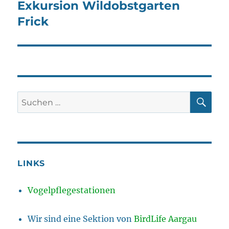
Exkursion Wildobstgarten
Nächster
Beitrag:
Frick
SU
Suchen
nach:
LINKS
Vogelpflegestationen
Wir sind eine Sektion von
BirdLife Aargau