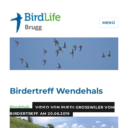
MENÜ
BirdLife Brugg
Birdertreff Wendehals
Wendehals
VIDEO VON RUEDI GROSSWILER VOM
BIRDERTREFF AM 20.06.2019