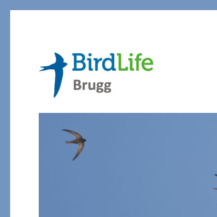
Natur- und Vogelschutz Region Brugg
BirdLife Brugg